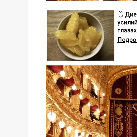
🩱 Дие
усилий
глаза
Подроб