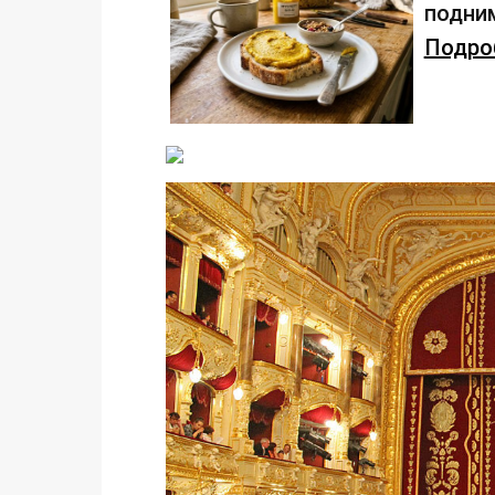
подним
Подроб