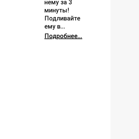
нему за 3
минуты!
Подливайте
ему в...
Подробнее...