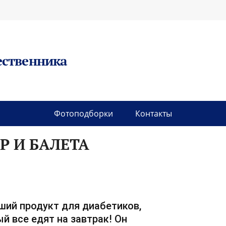
ественника
Фотоподборки
Контакты
Р И БАЛЕТА
ший продукт для диабетиков,
й все едят на завтрак! Он