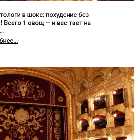
тологи в шоке: похудение без
! Всего 1 овощ — и вес тает на
х…
нее...