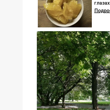
глаза
Подроб