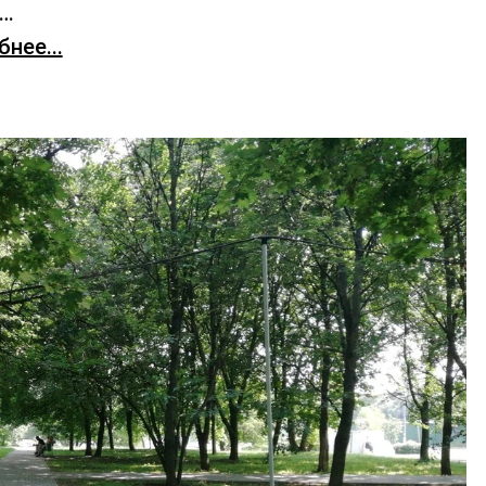
х…
нее...