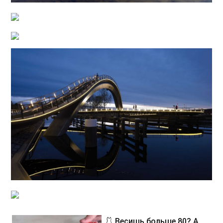
🩱 Весишь больше 80? А