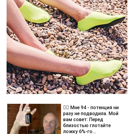
❤️‍🔥 Мне 94 - потенция ни
разу не подводила. Мой
вам совет: Перед
близостью глотайте
ложку 6%-го...