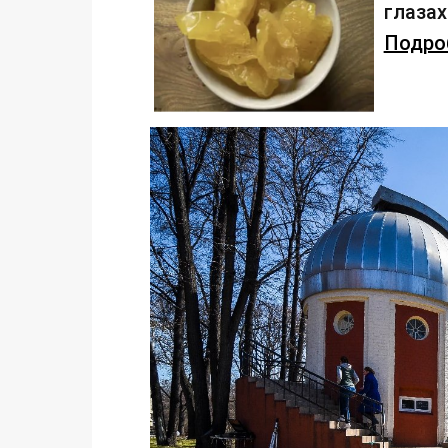
глаза
Подроб