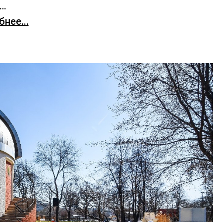
х…
нее...