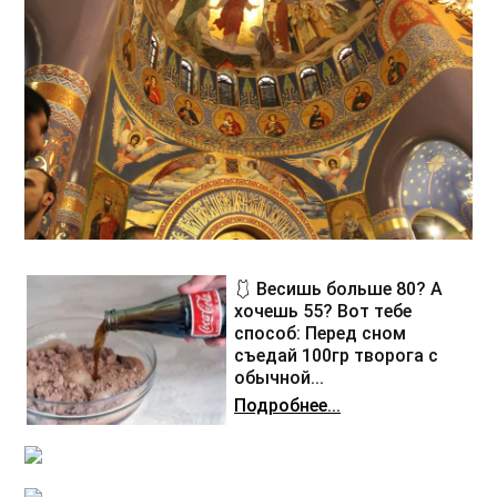
🩱 Весишь больше 80? А
хочешь 55? Вот тебе
способ: Перед сном
съедай 100гр творога с
обычной...
Подробнее...