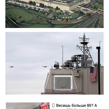
🩱 Весишь больше 80? А