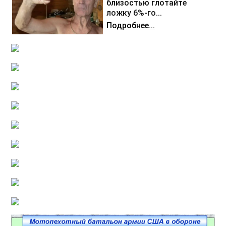
близостью глотайте
ложку 6%-го...
Подробнее...