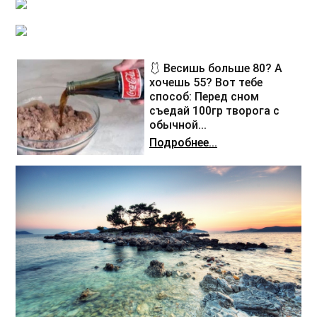
🩱 Весишь больше 80? А
хочешь 55? Вот тебе
способ: Перед сном
съедай 100гр творога с
обычной...
Подробнее...