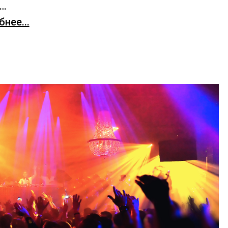
х…
нее...