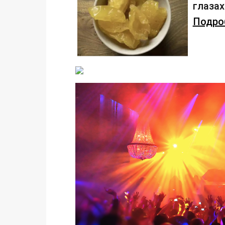
глаза
Подроб