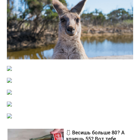
🩱 Весишь больше 80? А
хочешь 55? Вот тебе