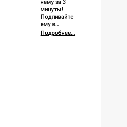
нему за 3
минуты!
Подливайте
ему в...
Подробнее...