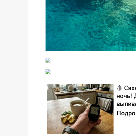
🩸 Сах
ночь!
выпива
Подроб