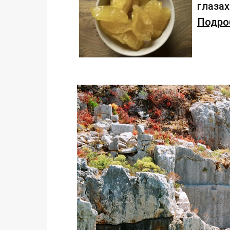
глаза
Подроб