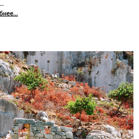
х…
нее...