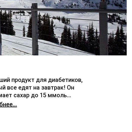
ший продукт для диабетиков,
й все едят на завтрак! Он
ает сахар до 15 ммоль...
нее...