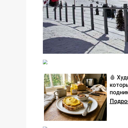
🩸 Худ
которы
подним
Подроб