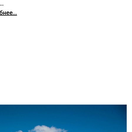
х…
нее...