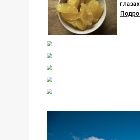
глаза
Подроб