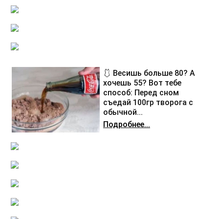
🩱 Весишь больше 80? А
хочешь 55? Вот тебе
способ: Перед сном
съедай 100гр творога с
обычной...
Подробнее...