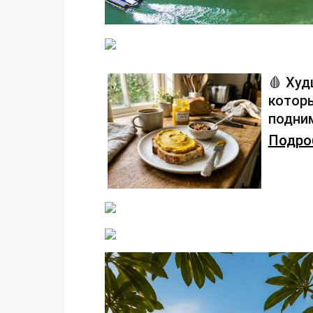
🩸 Худ
которы
подним
Подроб