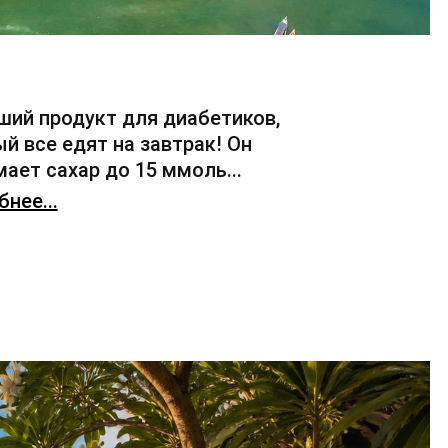
ший продукт для диабетиков,
й все едят на завтрак! Он
ает сахар до 15 ммоль...
нее...