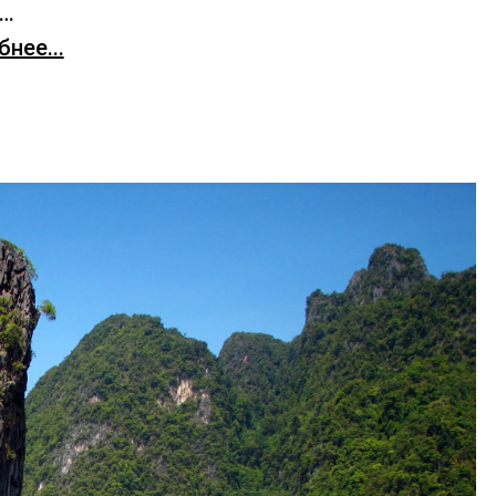
х…
нее...