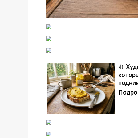
🩸 Худ
которы
подним
Подроб