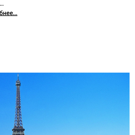
х…
нее...