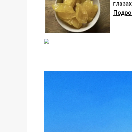
глаза
Подроб