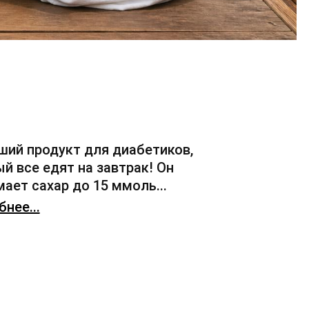
ший продукт для диабетиков,
й все едят на завтрак! Он
ает сахар до 15 ммоль...
нее...