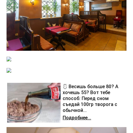
🩱 Весишь больше 80? А
хочешь 55? Вот тебе
способ: Перед сном
съедай 100гр творога с
обычной...
Подробнее...