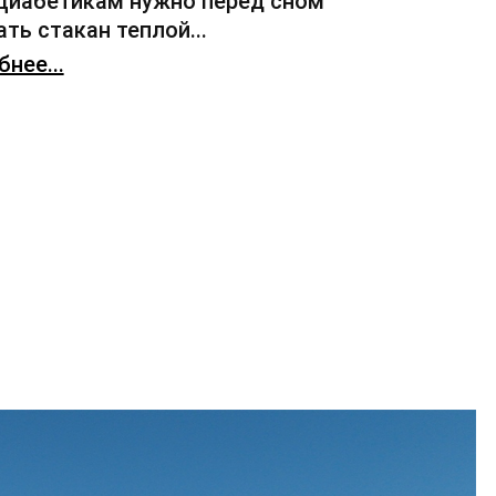
 Диабетикам нужно перед сном
ть стакан теплой...
нее...