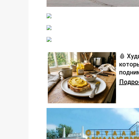
🩸 Худ
которы
подним
Подроб