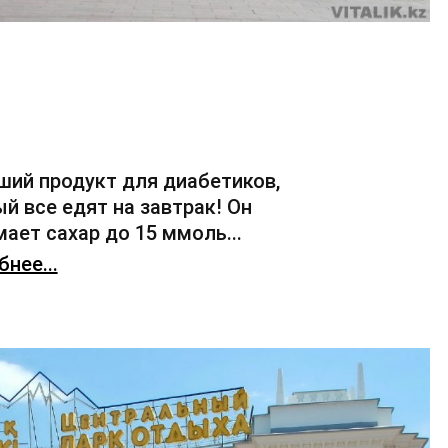
ший продукт для диабетиков,
й все едят на завтрак! Он
ает сахар до 15 ммоль...
нее...