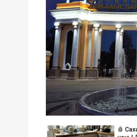
🩸 Сах