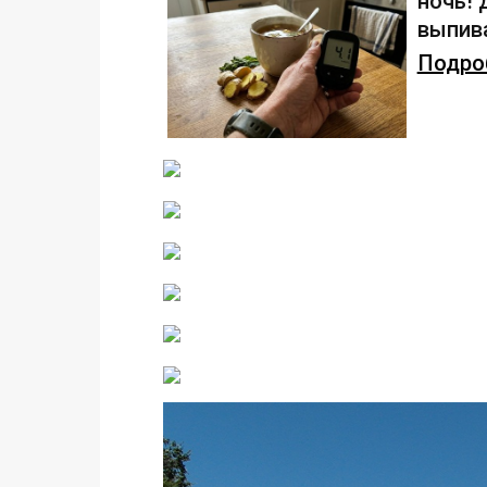
ночь!
выпива
Подроб