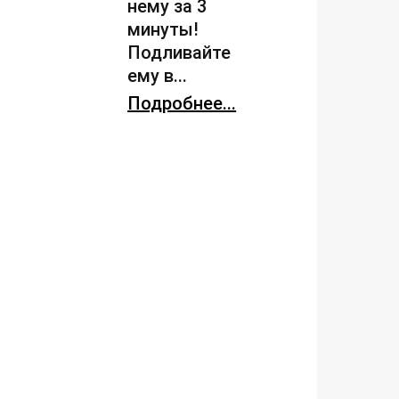
нему за 3
минуты!
Подливайте
ему в...
Подробнее...