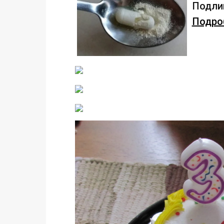
Подлив
Подроб