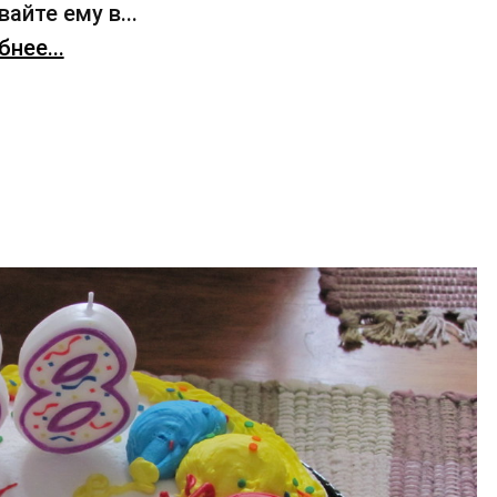
айте ему в...
нее...