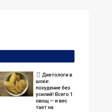
🩱 Диетологи в
шоке:
похудение без
усилий! Всего 1
овощ — и вес
тает на