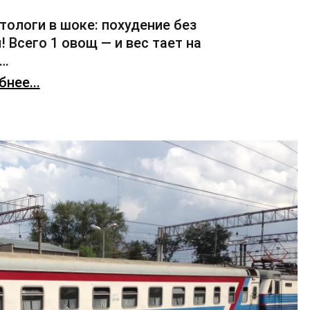
тологи в шоке: похудение без
! Всего 1 овощ — и вес тает на
х…
нее...