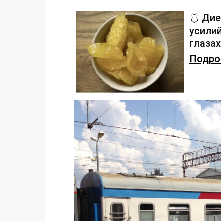
🩱 Дие
усилий
глаза
Подроб