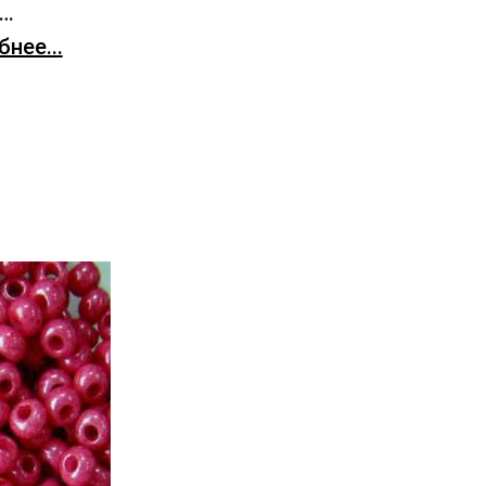
х…
нее...