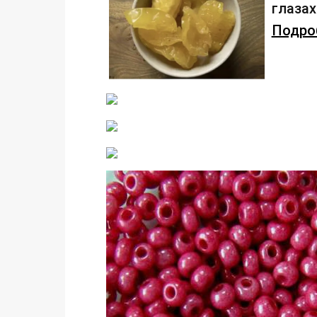
глаза
Подроб