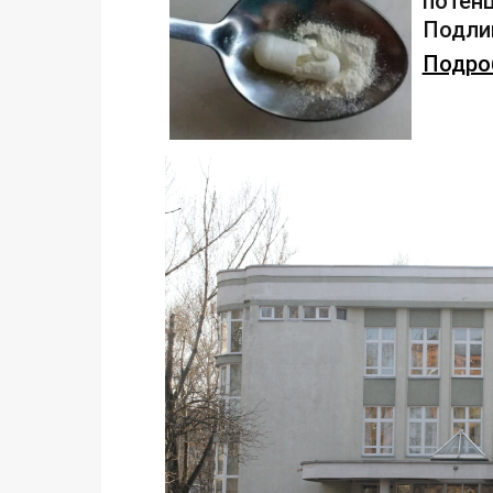
потенц
Подлив
Подроб