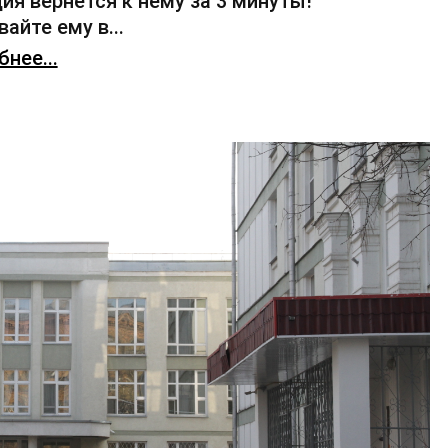
ия вернется к нему за 3 минуты!
айте ему в...
нее...