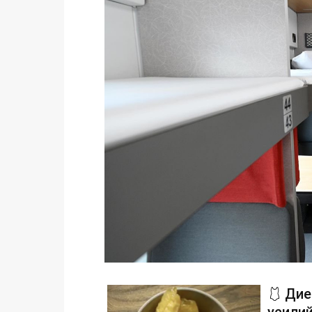
🩱 Дие