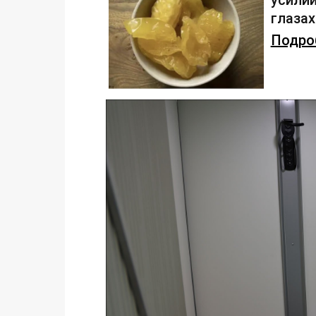
усилий
глаза
Подроб