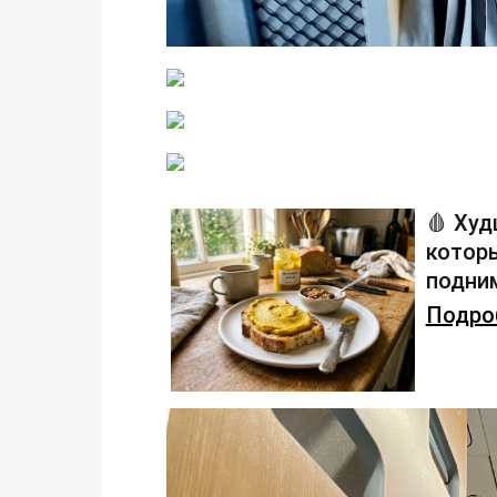
🩸 Худ
которы
подним
Подроб