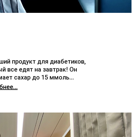
ший продукт для диабетиков,
й все едят на завтрак! Он
ает сахар до 15 ммоль...
нее...