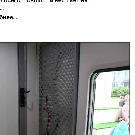
! Всего 1 овощ — и вес тает на
х…
нее...