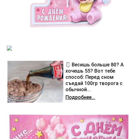
🩱 Весишь больше 80? А
хочешь 55? Вот тебе
способ: Перед сном
съедай 100гр творога с
обычной...
Подробнее...